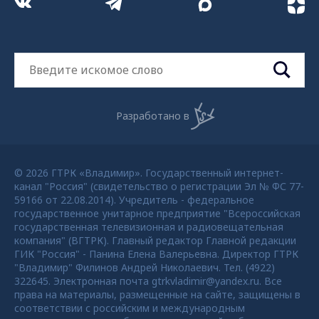
Разработано в
© 2026 ГТРК «Владимир». Государственный интернет-
канал "Россия" (свидетельство о регистрации Эл № ФС 77-
59166 от 22.08.2014). Учредитель - федеральное
государственное унитарное предприятие "Всероссийская
государственная телевизионная и радиовещательная
компания" (ВГТРК). Главный редактор Главной редакции
ГИК "Россия" - Панина Елена Валерьевна. Директор ГТРК
"Владимир" Филинов Андрей Николаевич. Тел. (4922)
322645. Электронная почта gtrkvladimir@yandex.ru. Все
права на материалы, размещенные на сайте, защищены в
соответствии с российским и международным