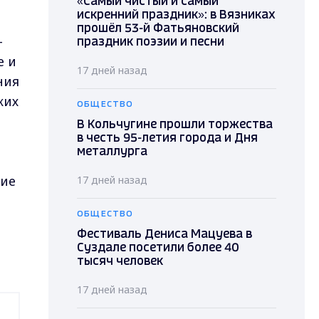
«Самый чистый и самый
искренний праздник»: в Вязниках
прошёл 53-й Фатьяновский
–
праздник поэзии и песни
е и
17 дней назад
ния
ких
ОБЩЕСТВО
В Кольчугине прошли торжества
в честь 95-летия города и Дня
металлурга
тие
17 дней назад
ОБЩЕСТВО
Фестиваль Дениса Мацуева в
Суздале посетили более 40
тысяч человек
17 дней назад