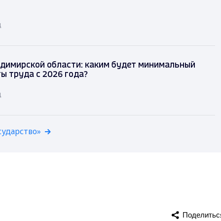
д
димирской области: каким будет минимальный
ы труда с 2026 года?
д
сударство»
Поделитьс