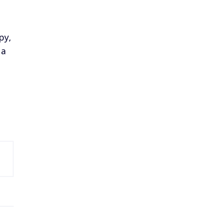
ру,
на