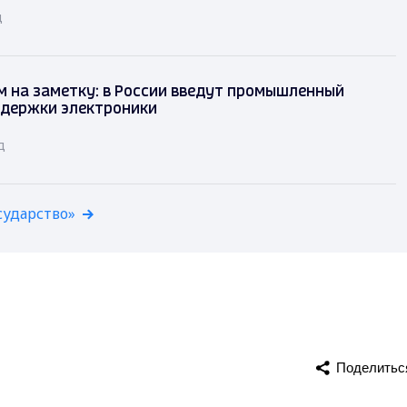
д
 на заметку: в России введут промышленный
ддержки электроники
д
сударство»
Поделитьс