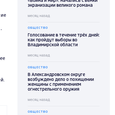
«Война и мир»: начались съемки
экранизации великого романа
ние
месяц назад
-
ОБЩЕСТВО
Голосование в течение трёх дней:
как пройдут выборы во
Владимирской области
месяц назад
ее
ОБЩЕСТВО
В Александровском округе
й.
возбуждено дело о похищении
женщины с применением
огнестрельного оружия
месяц назад
ОБЩЕСТВО