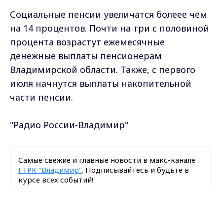
Социальные пенсии увеличатся болеее чем
на 14 процентов. Почти на три с половиной
процента возрастут ежемесячные
денежные выплаты пенсионерам
Владимирской области. Также, с первого
июля начнутся выплаты накопительной
части пенсии.
"Радио России-Владимир"
Самые свежие и главные новости в макс-канале
ГТРК "Владимир"
. Подписывайтесь и будьте в
курсе всех событий!
Опубликовано: 2 апреля 2012 года
Max - канал Россия "ГТРК
Владимир"
Главные новости города