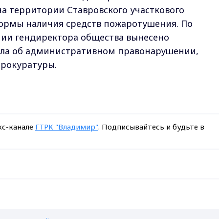
на территории Ставровского участкового
нормы наличия средств пожаротушения. По
нии гендиректора общества вынесено
ела об административном правонарушении,
прокуратуры.
кс-канале
ГТРК "Владимир"
. Подписывайтесь и будьте в