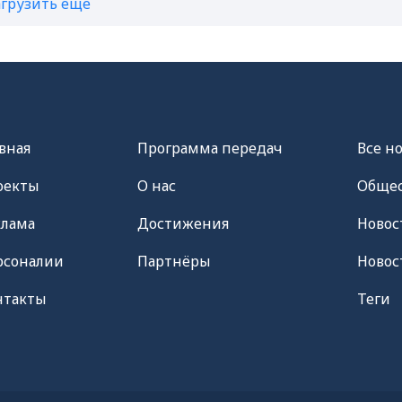
агрузить ещё
вная
Программа передач
Все н
оекты
О нас
Общес
клама
Достижения
Новос
рсоналии
Партнёры
Новос
нтакты
Теги