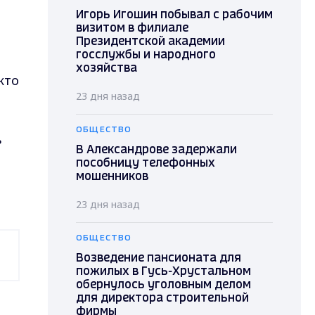
Игорь Игошин побывал с рабочим
визитом в филиале
Президентской академии
госслужбы и народного
хозяйства
кто
23 дня назад
ОБЩЕСТВО
ь
В Александрове задержали
пособницу телефонных
мошенников
23 дня назад
ОБЩЕСТВО
Возведение пансионата для
пожилых в Гусь-Хрустальном
обернулось уголовным делом
для директора строительной
фирмы