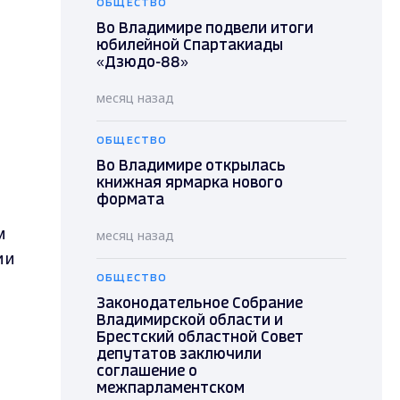
ОБЩЕСТВО
Во Владимире подвели итоги
юбилейной Спартакиады
«Дзюдо-88»
месяц назад
ОБЩЕСТВО
Во Владимире открылась
книжная ярмарка нового
формата
м
месяц назад
ии
ОБЩЕСТВО
Законодательное Собрание
Владимирской области и
Брестский областной Совет
депутатов заключили
соглашение о
межпарламентском