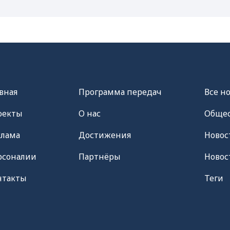
вная
Программа передач
Все н
оекты
О нас
Общес
клама
Достижения
Новос
рсоналии
Партнёры
Новос
нтакты
Теги