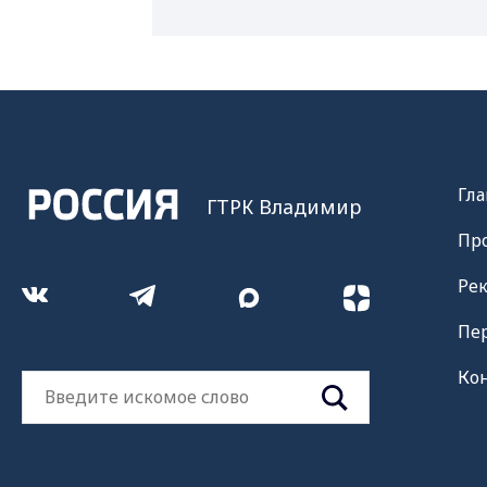
Гла
ГТРК Владимир
Пр
Ре
Пе
Ко