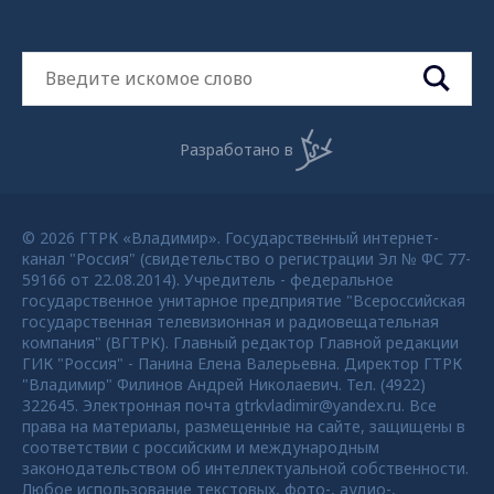
Разработано в
© 2026 ГТРК «Владимир». Государственный интернет-
канал "Россия" (свидетельство о регистрации Эл № ФС 77-
59166 от 22.08.2014). Учредитель - федеральное
государственное унитарное предприятие "Всероссийская
государственная телевизионная и радиовещательная
компания" (ВГТРК). Главный редактор Главной редакции
ГИК "Россия" - Панина Елена Валерьевна. Директор ГТРК
"Владимир" Филинов Андрей Николаевич. Тел. (4922)
322645. Электронная почта gtrkvladimir@yandex.ru. Все
права на материалы, размещенные на сайте, защищены в
соответствии с российским и международным
законодательством об интеллектуальной собственности.
Любое использование текстовых, фото-, аудио-,