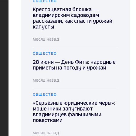
ОБЩЕСТВО
Крестоцветная блошка —
владимирским садоводам
рассказали, как спасти урожай
капусты
месяц назад
ОБЩЕСТВО
28 июня — Дeнь Фитa: народные
приметы на погоду и урожай
месяц назад
ОБЩЕСТВО
«Серьёзные юридические меры»:
мошенники запугивают
владимирцев фальшивыми
повестками
месяц назад