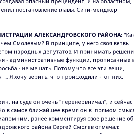
оздавал опасный прецендент, и на областном, 
менил постановление главы. Сити-менджер
НИСТРАЦИИ АЛЕКСАНДРОВСКОГО РАЙОНА:
"Ка
ичем Смолевым? В принципе, у него своя ветвь
ветом народных депутатов. И принимать решени
ня - административные функции, прописанные 
осьба - не мешать. Потому что все эти вещи,
.. Я хочу верить, что происходили - от них,
ин, на суде он очень "перенервничал", и сейчас 
Но в самое ближайшее время он в прямом смыс
 Напомним, ранее комментируя свое решение об
андровского района Сергей Смолев отмечал: