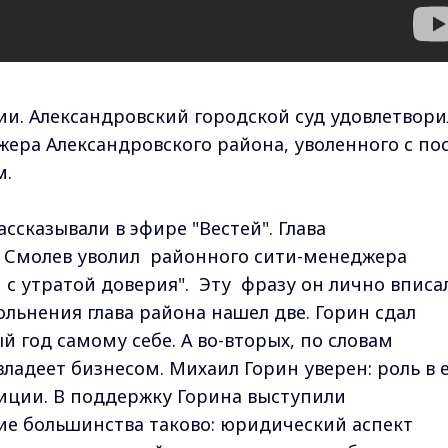
и. Александровский городской суд удовлетвори
жера Александровского района, уволенного с по
м.
сказывали в эфире "Вестей". Глава
й Смолев уволил районного сити-менеджера
 с утратой доверия". Эту фразу он лично вписа
льнения глава района нашел две. Горин сдал
 год самому себе. А во-вторых, по словам
владеет бизнесом. Михаил Горин уверен: роль в 
иции. В поддержку Горина выступили
ие большинства таково: юридический аспект