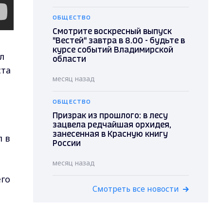
ОБЩЕСТВО
Смотрите воскресный выпуск
"Вестей" завтра в 8.00 - будьте в
курсе событий Владимирской
л
области
ста
месяц назад
ОБЩЕСТВО
Призрак из прошлого: в лесу
зацвела редчайшая орхидея,
занесенная в Красную книгу
л в
России
месяц назад
его
Смотреть все новости