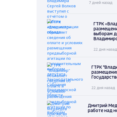
7 дней назад
ГТРК «Вла
размещени
выборам д
Владимирс
22 дня наза
ГТРК "Влад
размещения
Государств
22 дня назад
Дмитрий Мед
работе над н