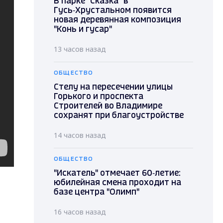
В парке "Сказка" в
Гусь‑Хрустальном появится
новая деревянная композиция
"Конь и гусар"
13 часов назад
ОБЩЕСТВО
Стелу на пересечении улицы
Горького и проспекта
Строителей во Владимире
сохранят при благоустройстве
14 часов назад
ОБЩЕСТВО
"Искатель" отмечает 60‑летие:
юбилейная смена проходит на
базе центра "Олимп"
16 часов назад