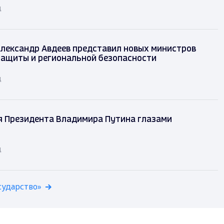
д
лександр Авдеев представил новых министров
защиты и региональной безопасности
д
я Президента Владимира Путина глазами
д
сударство»