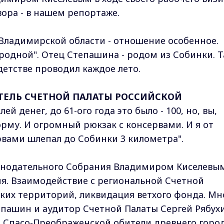
вора - в нашем репортаже.
 Владимирской области - отношение особенное.
родной". Отец Степашина - родом из Собинки. 
 детстве проводил каждое лето.
ТЕЛЬ СЧЕТНОЙ ПАЛАТЫ РОССИЙСКОЙ
ей денег, до 61-ого года это было - 100, но, вы,
рму. И огромный рюкзак с консервами. И я от
рвами шлепал до Собинки 3 километра".
конодательного Собрания Владимиром Киселевым
я. Взаимодействие с региональной Счетной
ских территорий, ликвидация ветхого фонда. Мн
епашин и аудитор Счетной Палаты Сергей Рябух
 Спасо-Преображенской обители древнего город