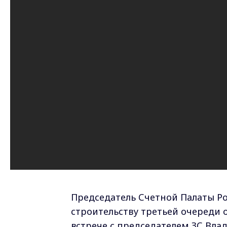
Председатель Счетной Палаты Ро
строительству третьей очереди 
встрече с председателем ЗС Вла