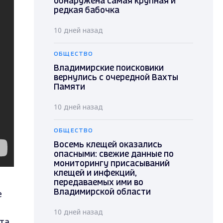
обнаружена самая крупная и
редкая бабочка
10 дней назад
ОБЩЕСТВО
Владимирские поисковики
вернулись с очередной Вахты
Памяти
10 дней назад
ОБЩЕСТВО
Восемь клещей оказались
опасными: свежие данные по
мониторингу присасываний
клещей и инфекций,
передаваемых ими во
е
Владимирской области
10 дней назад
та