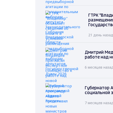
ГТРК "Влад
размещения
Государств
21 день наза
Дмитрий Мед
работе над н
6 месяцев наза
Губернатор А
социальной 
7 месяцев наза