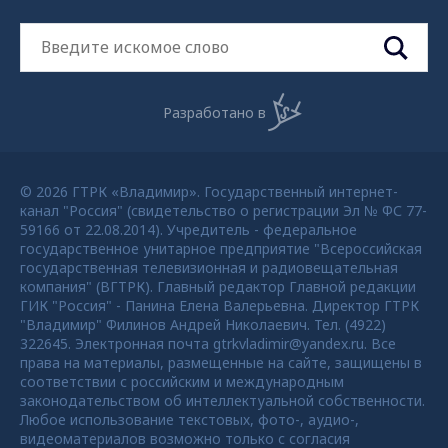
Разработано в
© 2026 ГТРК «Владимир». Государственный интернет-
канал "Россия" (свидетельство о регистрации Эл № ФС 77-
59166 от 22.08.2014). Учредитель - федеральное
государственное унитарное предприятие "Всероссийская
государственная телевизионная и радиовещательная
компания" (ВГТРК). Главный редактор Главной редакции
ГИК "Россия" - Панина Елена Валерьевна. Директор ГТРК
"Владимир" Филинов Андрей Николаевич. Тел. (4922)
322645. Электронная почта gtrkvladimir@yandex.ru. Все
права на материалы, размещенные на сайте, защищены в
соответствии с российским и международным
законодательством об интеллектуальной собственности.
Любое использование текстовых, фото-, аудио-,
видеоматериалов возможно только с согласия