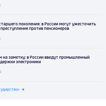
д
таршего поколения: в России могут ужесточить
 преступления против пенсионеров
д
 на заметку: в России введут промышленный
ддержки электроники
д
сударство»