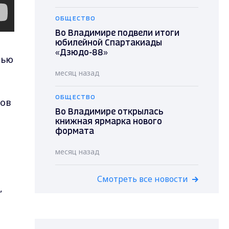
ОБЩЕСТВО
Во Владимире подвели итоги
юбилейной Спартакиады
«Дзюдо-88»
мью
месяц назад
ОБЩЕСТВО
ков
Во Владимире открылась
книжная ярмарка нового
формата
месяц назад
Смотреть все новости
,