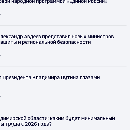
овой народной программой «Единой России»
д
лександр Авдеев представил новых министров
защиты и региональной безопасности
д
я Президента Владимира Путина глазами
д
димирской области: каким будет минимальный
ы труда с 2026 года?