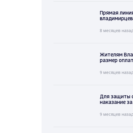
Прямая лини
владимирцев
8 месяцев наза
Жителям Вла
размер оплат
9 месяцев наза
Для защиты с
наказание за
9 месяцев наза