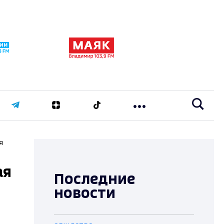
я
ая
Последние
новости