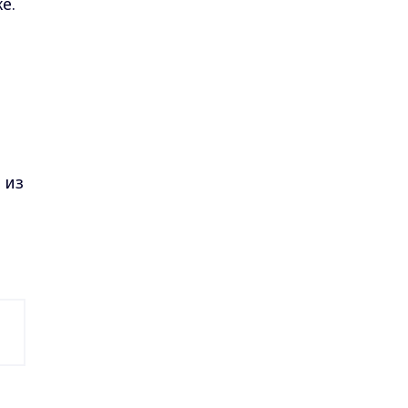
е.
о
 из