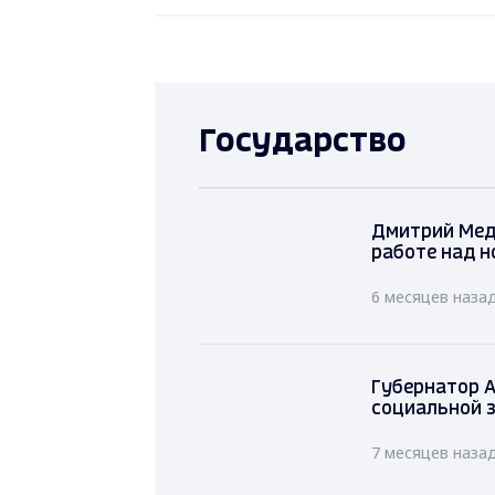
Государство
Дмитрий Мед
работе над н
6 месяцев наза
Губернатор А
социальной 
7 месяцев наза