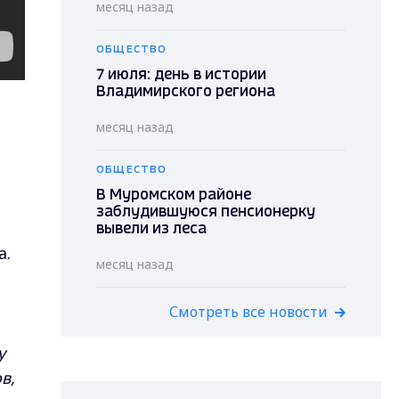
месяц назад
ОБЩЕСТВО
7 июля: день в истории
Владимирского региона
месяц назад
а
ОБЩЕСТВО
В Муромском районе
заблудившуюся пенсионерку
вывели из леса
а.
месяц назад
Смотреть все новости
у
в,