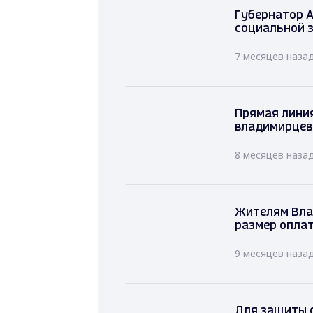
Губернатор А
социальной 
7 месяцев наза
Прямая лини
владимирцев
8 месяцев наза
Жителям Вла
размер оплат
9 месяцев наза
Для защиты с