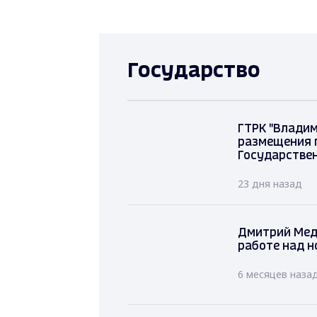
Государство
ГТРК "Владим
размещения 
Государстве
23 дня назад
Дмитрий Мед
работе над н
6 месяцев наза