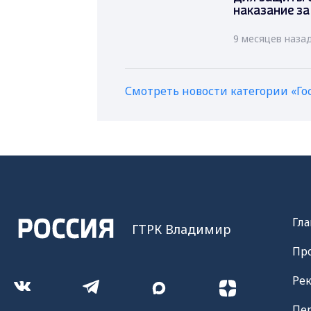
наказание за
9 месяцев наза
Смотреть новости категории «Го
Гла
ГТРК Владимир
Пр
Ре
Пе