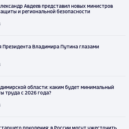
лександр Авдеев представил новых министров
защиты и региональной безопасности
д
я Президента Владимира Путина глазами
д
димирской области: каким будет минимальный
ы труда с 2026 года?
д
таршего поколения: в России могут ужесточить