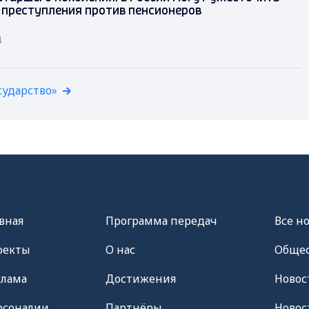
 преступления против пенсионеров
д
сударство»
вная
Программа передач
Все н
оекты
О нас
Общес
клама
Достижения
Новос
рсоналии
Партнёры
Новос