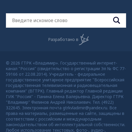
Разработано в
© 2026 ГТРК «Владимир». Государственный интернет-
канал "Россия" (свидетельство о регистрации Эл № ФС 77-
59166 от 22.08.2014). Учредитель - федеральное
государственное унитарное предприятие "Всероссийская
государственная телевизионная и радиовещательная
компания" (ВГТРК). Главный редактор Главной редакции
ГИК "Россия" - Панина Елена Валерьевна. Директор ГТРК
"Владимир" Филинов Андрей Николаевич. Тел. (4922)
322645. Электронная почта gtrkvladimir@yandex.ru. Все
права на материалы, размещенные на сайте, защищены в
соответствии с российским и международным
законодательством об интеллектуальной собственности.
Любое использование текстовых, фото-, аудио-,