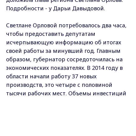
Подробности - у Дарьи Давыдовой.
Светлане Орловой потребовалось два часа,
чтобы предоставить депутатам
исчерпывающую информацию об итогах
своей работы за минувший год. Главным
образом, губернатор сосредоточилась на
экономических показателях. В 2014 году в
области начали работу 37 новых
производств, это четыре с половиной
тысячи рабочих мест. Объемы инвестиций
в основной капитал в сравнении с
Max - канал Россия "ГТРК
прошлогодними показателями
Владимир"
Главные новости города
увеличились.
Владимира и региона.
СВЕТЛАНА ОРЛОВА, ГУБЕРНАТОР