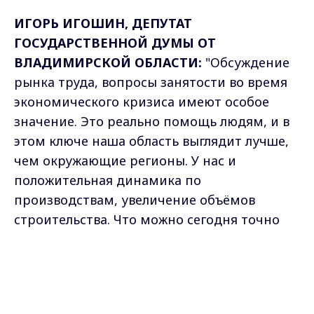
ИГОРЬ ИГОШИН, ДЕПУТАТ
ГОСУДАРСТВЕННОЙ ДУМЫ ОТ
ВЛАДИМИРСКОЙ ОБЛАСТИ:
"Обсуждение
рынка труда, вопросы занятости во время
экономического кризиса имеют особое
значение. Это реально помощь людям, и в
этом ключе наша область выглядит лучше,
чем окружающие регионы. У нас и
положительная динамика по
производствам, увеличение объёмов
строительства. Что можно сегодня точно
сделать - это заложить деньги в
федеральный бюджет в антикризисную
Max - канал Россия "ГТРК
Владимир"
программу на поддержку людей, попавших
Главные новости города
Владимира и региона.
в сложную ситуацию, в это время ищущих