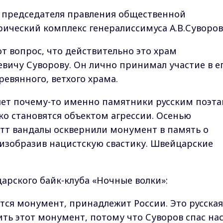
ь председателя правления общественной
ический комплекс генералиссимуса А.В.Суворов
от вопрос, что действительно это храм
вичу Суворову. Он лично принимал участие в е
евянного, ветхого храма.
лет почему-то именно памятники русским поэта
о становятся объектом агрессии. Осенью
тт вандалы осквернили монумент в память о
 изобразив нацистскую свастику. Швейцарские
арского байк-клуба «Ночные волки»:
ится монумент, принадлежит России. Это русская
ть этот монумент, потому что Суворов спас нас