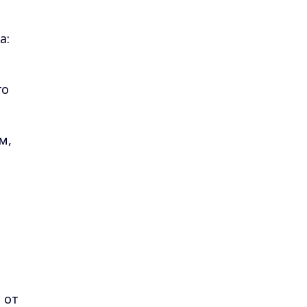
а:
го
м,
 от