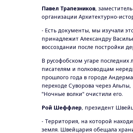
Павел Трапезников
, заместител
организации Архитектурно-истор
- Есть документы, мы изучали эт
принадлежит Александру Василье
воссоздании после постройки дер
В русофобском угаре последних 
писателям и полководцам нередк
прошлого года в городе Андерма
переходе Суворова через Альпы,
"Ночные волки" очистили его.
Рой Шеффлер
, президент Швейц
- Территория, на которой наход
земля. Швейцария обещала храни