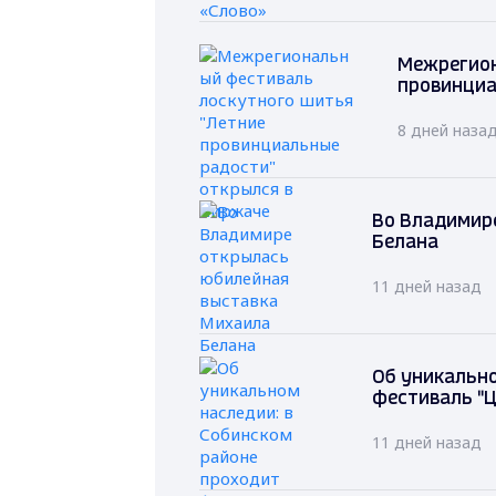
Межрегион
провинциа
8 дней наза
Во Владимир
Белана
11 дней назад
Об уникально
фестиваль "Ц
11 дней назад