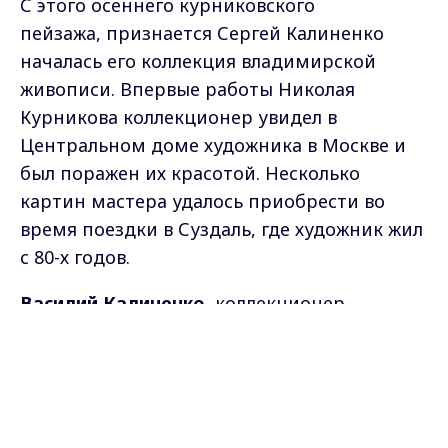
С этого осеннего курниковского
пейзажа, признается Сергей Калиненко
началась его коллекция владимирской
живописи. Впервые работы Николая
Курникова коллекционер увидел в
Центральном доме художника в Москве и
был поражен их красотой. Несколько
картин мастера удалось приобрести во
время поездки в Суздаль, где художник жил
с 80-х годов.
Василий Калиненко
, коллекционер
владимирской живописи:
Max - канал Россия "ГТРК
Владимир"
Главные новости города
- И я горжусь, что он у меня один из первых
Владимира и региона.
художников владимирских Владимирской
земли это Николай Федорович, потому что я