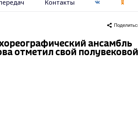
передач
Контакты
Поделитьс
-хореографический ансамбль
ова отметил свой полувеково