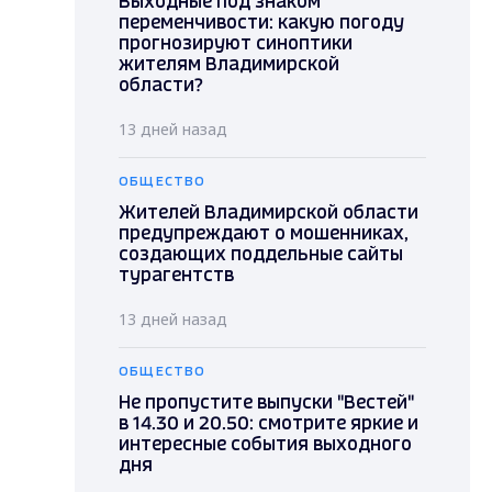
Выходные под знаком
переменчивости: какую погоду
прогнозируют синоптики
жителям Владимирской
области?
13 дней назад
ОБЩЕСТВО
Жителей Владимирской области
предупреждают о мошенниках,
создающих поддельные сайты
турагентств
13 дней назад
ОБЩЕСТВО
Не пропустите выпуски "Вестей"
в 14.30 и 20.50: смотрите яркие и
интересные события выходного
дня