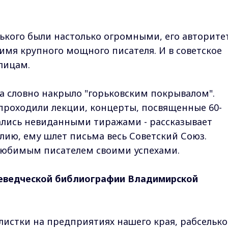
рького были настолько огромными, его авторите
имя крупного мощного писателя. И в советское
лицам.
да словно накрыло "горьковским покрывалом".
проходили лекции, концерты, посвященные 60-
вались невиданными тиражами - рассказывает
ию, ему шлет письма весь Советский Союз.
 любимым писателем своими успехами.
еведческой библиографии Владимирской
 листки на предприятиях нашего края, рабсельк