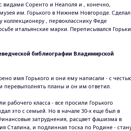
с видами Соренто и Неаполя и , конечно,
музея им. Горького в Нижнем Новгороде. Сделал
 коллекционеру , первокласснику Феде
росьбе итальянские марки. Переписывался Горьк
еведческой библиографии Владимирской
ено имя Горького и они ему написали - с честь
 и перевыполнять планы и он им ответил.
и рабочего класса - все просили Горького
дал это с семьей. Но в начале 30-х еще был в
Финансовые затруднения, расцвет фашизма в
я Сталина, и подлинная тоска по Родине - стан