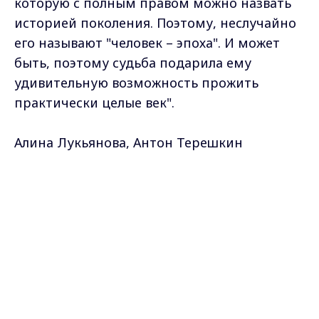
которую с полным правом можно назвать
историей поколения. Поэтому, неслучайно
его называют "человек – эпоха". И может
быть, поэтому судьба подарила ему
удивительную возможность прожить
практически целые век".
Алина Лукьянова, Антон Терешкин
Max - канал Россия "ГТРК
Самые свежие и главные новости в макс-канале
Владимир"
ГТРК "Владимир"
. Подписывайтесь и будьте в
Главные новости города
Владимира и региона.
курсе всех событий!
Опубликовано: 20 мая 2011 года