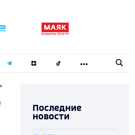
я
у
Последние
новости