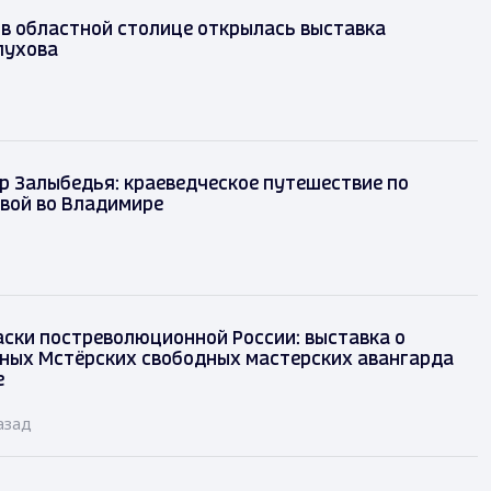
 в областной столице открылась выставка
лухова
р Залыбедья: краеведческое путешествие по
вой во Владимире
аски постреволюционной России: выставка о
ных Мстёрских свободных мастерских авангарда
е
азад