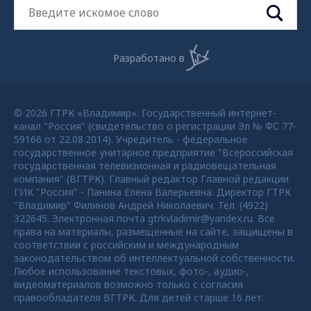
Разработано в
© 2026 ГТРК «Владимир». Государственный интернет-
канал "Россия" (свидетельство о регистрации Эл № ФС 77-
59166 от 22.08.2014). Учредитель - федеральное
государственное унитарное предприятие "Всероссийская
государственная телевизионная и радиовещательная
компания" (ВГТРК). Главный редактор Главной редакции
ГИК "Россия" - Панина Елена Валерьевна. Директор ГТРК
"Владимир" Филинов Андрей Николаевич. Тел. (4922)
322645. Электронная почта gtrkvladimir@yandex.ru. Все
права на материалы, размещенные на сайте, защищены в
соответствии с российским и международным
законодательством об интеллектуальной собственности.
Любое использование текстовых, фото-, аудио-,
видеоматериалов возможно только с согласия
правообладателя ВГТРК. Для детей старше 16 лет.