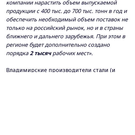
компании нарастить объем выпускаемой
продукции c 400 тыс. до 700 тыс. тонн в год и
обеспечить необходимый объем поставок не
только на российский рынок, но и в страны
ближнего и дальнего зарубежья. При этом в
регионе будет дополнительно создано
порядка
2 тысяч
рабочих мест».
Владимирские производители стали (и
являются) лидерами по продажам в
Max - канал Россия "ГТРК
большинстве категорий продукции:
Владимир"
Главные новости города
«колбасы и сосисочные изделия»,
Владимира и региона.
«замороженные полуфабрикаты» и
«замороженные полностью готовые
продукты».