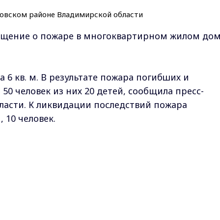
общение о пожаре в многоквартирном жилом до
6 кв. м. В результате пожара погибших и
50 человек из них 20 детей, сообщила пресс-
ласти. К ликвидации последствий пожара
 10 человек.
кс-канале
ГТРК "Владимир"
. Подписывайтесь и будьте в
Max - канал Россия "ГТРК Владимир"
Главные новости города Владимира и региона.