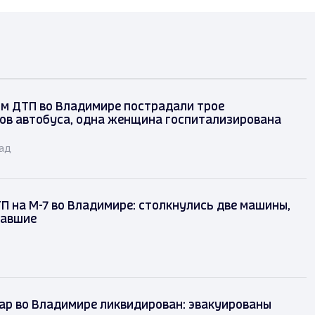
ом ДТП во Владимире пострадали трое
ов автобуса, одна женщина госпитализирована
зад
П на М-7 во Владимире: столкнулись две машины,
давшие
ар во Владимире ликвидирован: эвакуированы