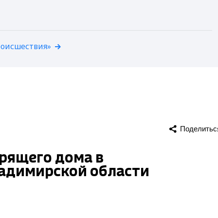
роисшествия»
Поделитьс
орящего дома в
адимирской области