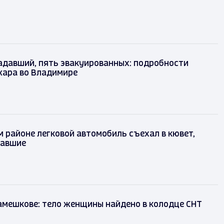
адавший, пять эвакуированных: подробности
жара во Владимире
 районе легковой автомобиль съехал в кювет,
давшие
амешкове: тело женщины найдено в колодце СНТ