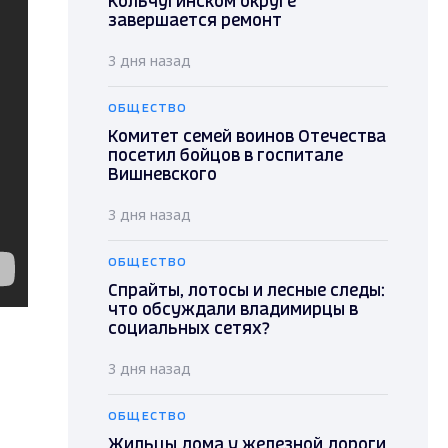
Кольчугинском округе
завершается ремонт
3 дня назад
ОБЩЕСТВО
Комитет семей воинов Отечества
посетил бойцов в госпитале
Вишневского
3 дня назад
ОБЩЕСТВО
Спрайты, лотосы и лесные следы:
что обсуждали владимирцы в
социальных сетях?
3 дня назад
ОБЩЕСТВО
Жильцы дома у железной дороги