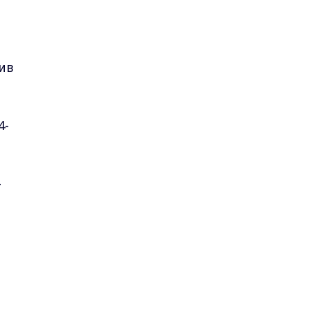
ив
-
лка