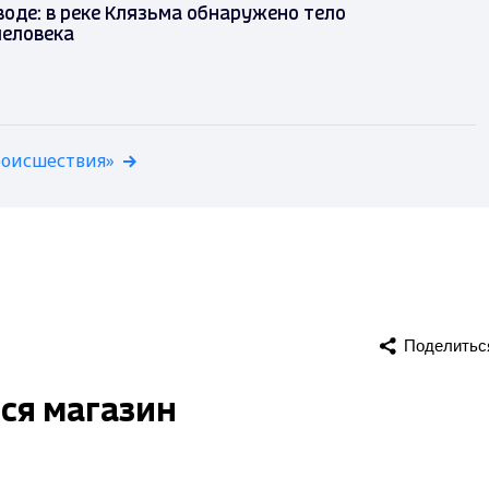
воде: в реке Клязьма обнаружено тело
человека
роисшествия»
Поделитьс
ся магазин