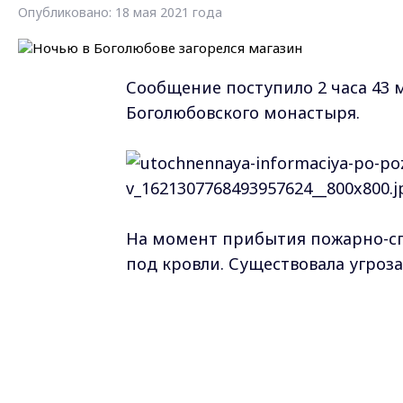
Опубликовано: 18 мая 2021 года
Сообщение поступило 2 часа 43 м
Боголюбовского монастыря.
На момент прибытия пожарно-сп
под кровли. Существовала угроза
Пожарные в дыхательных аппара
оперативно ликвидировали пожар
и имущество магазина, сообщила
Погибших и пострадавших нет. К