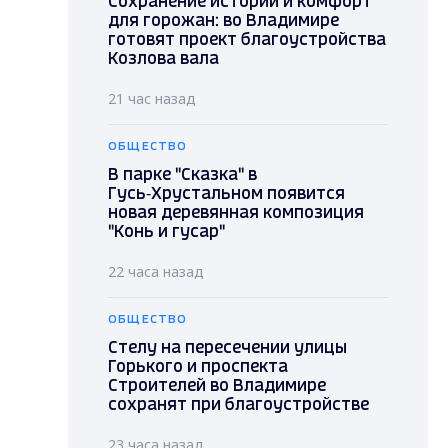
Сохранение истории и комфорт
для горожан: во Владимире
готовят проект благоустройства
Козлова вала
21 час назад
ОБЩЕСТВО
В парке "Сказка" в
Гусь‑Хрустальном появится
новая деревянная композиция
"Конь и гусар"
22 часа назад
ОБЩЕСТВО
Стелу на пересечении улицы
Горького и проспекта
Строителей во Владимире
сохранят при благоустройстве
23 часа назад