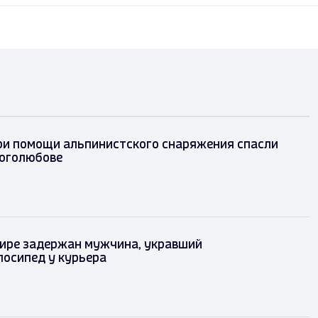
ри помощи альпинистского снаряжения спасли
оголюбове
ире задержан мужчина, укравший
лосипед у курьера