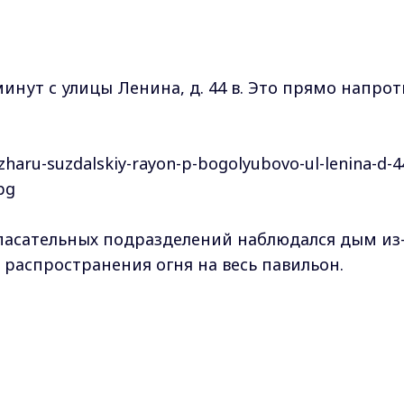
инут с улицы Ленина, д. 44 в. Это прямо напрот
асательных подразделений наблюдался дым из
 распространения огня на весь павильон.
тах проникли в задымленное помещение и
 на площади 60 кв. м. Сгорела внутренняя отде
Max - канал Россия "ГТРК Владимир"
 пресс-служба МЧС по Владимирской области.
Главные новости города Владимира и региона.
 ликвидации пожара привлекалось 5 единиц