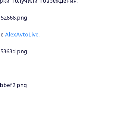
арки получили повреждения.
ле
AlexAvtoLive.