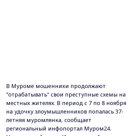
женщины 16 000 руб, которые она перевела
через личный кабинет на неустановленный
счет.
Также 8 ноября утром мошенники
завладели 100 тысячами рублей,
принадлежащими 22-летнему местному
жителю. Данная сумма находилась на карте
потерпевшего. На его телефон поступил
звонок, неизвестные предложили ему
перевести денежные средства на якобы
безопасный счет.
На следующий день крупной суммы
лишился 53-летний мужчина. Ему также
позвонили по телефону, под предлогом