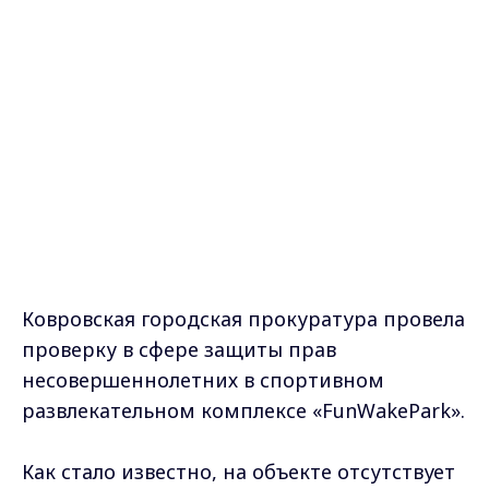
Ковровская городская прокуратура провела
проверку в сфере защиты прав
несовершеннолетних в спортивном
развлекательном комплексе «FunWakePark».
Как стало известно, на объекте отсутствует
сторожевое помещение с ручным
металлообнаружителем; договор на
техническое обслуживание указанных
средств охранной и пожарной
сигнализации с организацией, имеющей
лицензии на данный вид деятельности.
Также в СРК «FunWakePark» нет договора на
вывоз твердых коммунальных отходов. В