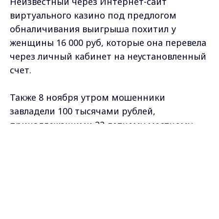
покупки беговой дорожки через интернет-
сайт. Мошенники похитили 87 000 руб.
Ещё одно преступление произошло 10
ноября. В вечернее время суток
мошенники под предлогом покупки
боксерской груши на сайте завладели 17 000
руб, принадлежащих девушке 1998 г.р.
По данным фактам возбуждены уголовные
Max - канал Россия "ГТРК
дела.
Владимир"
Главные новости города
Владимира и региона.
Самые свежие и главные новости в макс-канале
ГТРК "Владимир"
. Подписывайтесь и будьте в
курсе всех событий!