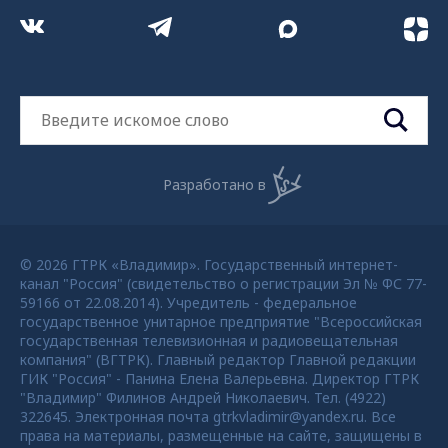
Разработано в
© 2026 ГТРК «Владимир». Государственный интернет-
канал "Россия" (свидетельство о регистрации Эл № ФС 77-
59166 от 22.08.2014). Учредитель - федеральное
государственное унитарное предприятие "Всероссийская
государственная телевизионная и радиовещательная
компания" (ВГТРК). Главный редактор Главной редакции
ГИК "Россия" - Панина Елена Валерьевна. Директор ГТРК
"Владимир" Филинов Андрей Николаевич. Тел. (4922)
322645. Электронная почта gtrkvladimir@yandex.ru. Все
права на материалы, размещенные на сайте, защищены в