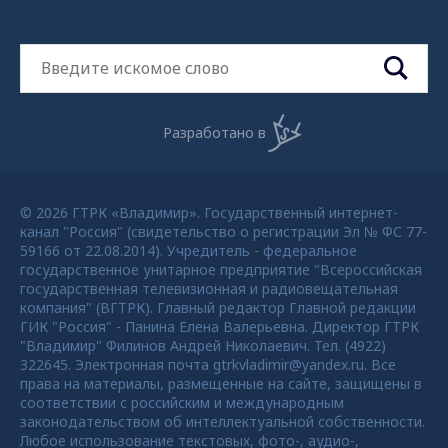
Разработано в
© 2026 ГТРК «Владимир». Государственный интернет-
канал "Россия" (свидетельство о регистрации Эл № ФС 77-
59166 от 22.08.2014). Учредитель - федеральное
государственное унитарное предприятие "Всероссийская
государственная телевизионная и радиовещательная
компания" (ВГТРК). Главный редактор Главной редакции
ГИК "Россия" - Панина Елена Валерьевна. Директор ГТРК
"Владимир" Филинов Андрей Николаевич. Тел. (4922)
322645. Электронная почта gtrkvladimir@yandex.ru. Все
права на материалы, размещенные на сайте, защищены в
соответствии с российским и международным
законодательством об интеллектуальной собственности.
Любое использование текстовых, фото-, аудио-,