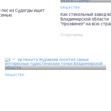
ОБЩЕСТВО
 пес из Судогды ищет
Как стекольный завод в
семью
Владимирской области
"прозвенел" на всю стра
3 года назад
ОБЩЕСТВО
Блогер Никита Журавлев посетил самые
интересные туристические точки Владимирской
Max - канал Россия "ГТРК Владимир"
области
Главные новости города Владимира и региона.
3 года назад