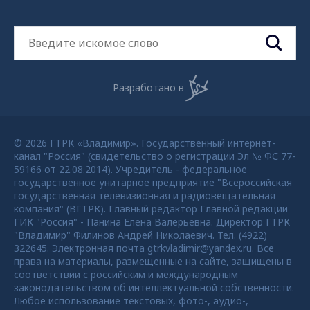
Разработано в
© 2026 ГТРК «Владимир». Государственный интернет-
канал "Россия" (свидетельство о регистрации Эл № ФС 77-
59166 от 22.08.2014). Учредитель - федеральное
государственное унитарное предприятие "Всероссийская
государственная телевизионная и радиовещательная
компания" (ВГТРК). Главный редактор Главной редакции
ГИК "Россия" - Панина Елена Валерьевна. Директор ГТРК
"Владимир" Филинов Андрей Николаевич. Тел. (4922)
322645. Электронная почта gtrkvladimir@yandex.ru. Все
права на материалы, размещенные на сайте, защищены в
соответствии с российским и международным
законодательством об интеллектуальной собственности.
Любое использование текстовых, фото-, аудио-,