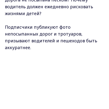
водитель должен ежедневно рисковать
жизнями детей?
Подписчики публикуют фото
непосыпанных дорог и тротуаров,
призывают водителей и пешеходов быть
аккуратнее.
Фото: ВК "Подслушано во Владимире"
Max - канал Россия "ГТРК
Владимир"
Главные новости города
Владимира и региона.
Самые свежие и главные новости в макс-канале
ГТРК "Владимир"
. Подписывайтесь и будьте в
курсе всех событий!