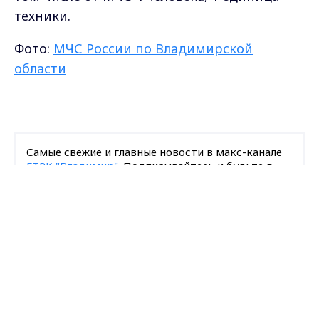
техники.
Фото:
МЧС России по Владимирской
области
Самые свежие и главные новости в макс-канале
ГТРК "Владимир"
. Подписывайтесь и будьте в
курсе всех событий!
Max - канал Россия "ГТРК
Владимир"
Главные новости города
Опубликовано: 28 января 2023 года
Владимира и региона.
Поделиться
ДТП