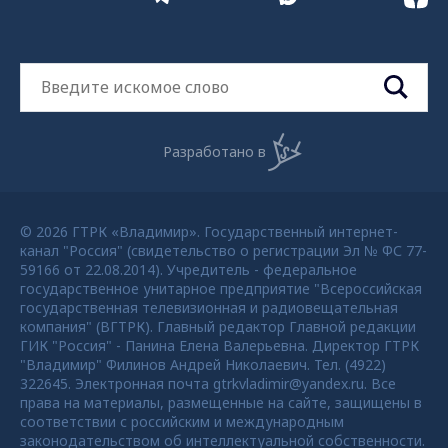
Разработано в
© 2026 ГТРК «Владимир». Государственный интернет-
канал "Россия" (свидетельство о регистрации Эл № ФС 77-
59166 от 22.08.2014). Учредитель - федеральное
государственное унитарное предприятие "Всероссийская
государственная телевизионная и радиовещательная
компания" (ВГТРК). Главный редактор Главной редакции
ГИК "Россия" - Панина Елена Валерьевна. Директор ГТРК
"Владимир" Филинов Андрей Николаевич. Тел. (4922)
322645. Электронная почта gtrkvladimir@yandex.ru. Все
права на материалы, размещенные на сайте, защищены в
соответствии с российским и международным
законодательством об интеллектуальной собственности.