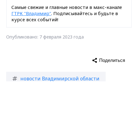
Самые свежие и главные новости в макс-канале
ГТРК "Владимир"
. Подписывайтесь и будьте в
курсе всех событий!
Опубликовано: 7 февраля 2023 года
Поделиться
новости Владимирской области
Max - канал Россия "ГТРК
Владимир"
Селивановский район
пожар
Главные новости города
Владимира и региона.
МЧС