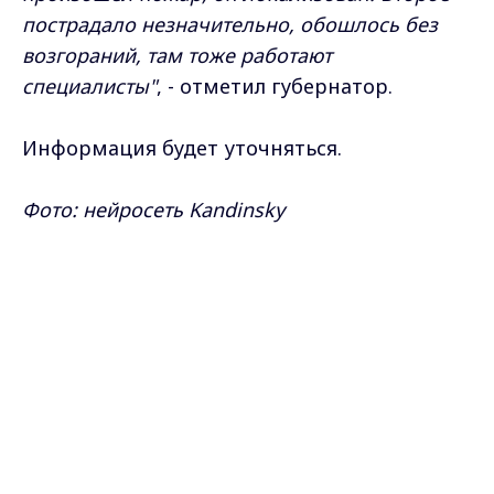
пострадало незначительно, обошлось без
возгораний, там тоже работают
специалисты"
, - отметил губернатор.
Информация будет уточняться.
Фото: нейросеть Kandinsky
Max - канал Россия "ГТРК
Владимир"
Самые свежие и главные новости в макс-канале
Главные новости города
ГТРК "Владимир"
. Подписывайтесь и будьте в
Владимира и региона.
курсе всех событий!
Опубликовано: 30 апреля 2025 года
Поделиться