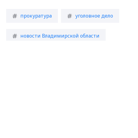
прокуратура
уголовное дело
новости Владимирской области
Max - канал Россия "ГТРК
Владимир"
Главные новости города
Владимира и региона.
Загрузить ещё
Подписаться на новости