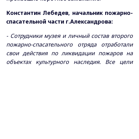
Константин Лебедев, начальник пожарно-
спасательной части г.Александрова:
-
Сотрудники музея и личный состав второго
пожарно-спасательного отряда отработали
свои действия по ликвидации пожаров на
объектах культурного наследия. Все цели
достигнуты, личный состав и сотрудники
Max - канал Россия "ГТРК
музея показали достойные знания своих
Владимир"
Главные новости города
действий при ликвидации чрезвычайных
Владимира и региона.
ситуаций.
По «сценарию» пришлось не только тушить
здание, но и спасать смотрителя, который
якобы потерял сознание в темном
задымленном помещении и получил ожог.