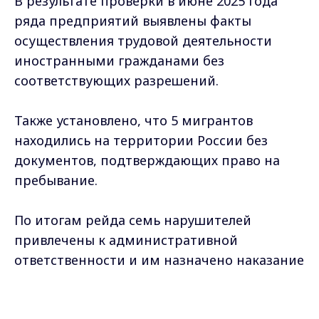
В результате проверки в июне 2025 года
ряда предприятий выявлены факты
осуществления трудовой деятельности
иностранными гражданами без
соответствующих разрешений.
Также установлено, что 5 мигрантов
находились на территории России без
документов, подтверждающих право на
пребывание.
По итогам рейда семь нарушителей
привлечены к административной
ответственности и им назначено наказание
в виде выплаты штрафа. Пятеро из них
Max - канал Россия "ГТРК
дополнительно привлечены к
Владимир"
Главные новости города