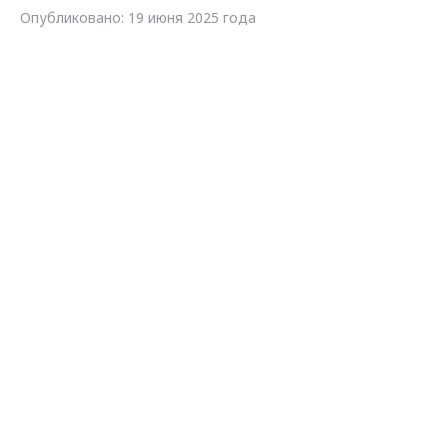
Опубликовано: 19 июня 2025 года
Max - канал Россия "ГТРК
Владимир"
Поделиться
Главные новости города
Владимира и региона.
прокуратура
новости Владимирской области
суд