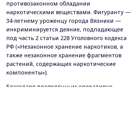
противозаконном обладании
наркотическими веществами. Фигуранту —
34-летнему уроженцу города Вязники —
инкриминируется деяние, подпадающее
под часть 2 статьи 228 Уголовного кодекса
РФ («Незаконное хранение наркотиков, а
также незаконное хранение фрагментов
растений, содержащих наркотические
компоненты»).
Благодаря проведённым оперативно-
разыскным мероприятиям специалисты
Max - канал Россия "ГТРК
Владимир"
отдела по контролю над оборотом
Главные новости города
Владимира и региона.
наркотиков при Вязниковском ОМВД
России обнаружили и изъяли в квартире
предполагаемого преступника свыше