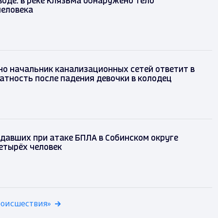
воде: в реке Клязьма обнаружено тело
человека
но начальник канализационных сетей ответит в
латность после падения девочки в колодец
давших при атаке БПЛА в Собинском округе
етырёх человек
роисшествия»