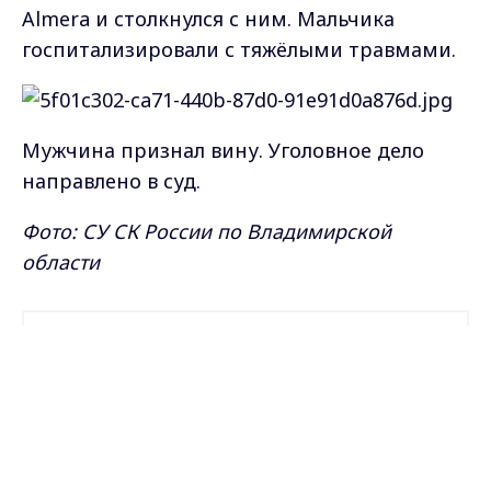
Almera и столкнулся с ним. Мальчика
госпитализировали с тяжёлыми травмами.
Мужчина признал вину. Уголовное дело
направлено в суд.
Фото: СУ СК России по Владимирской
области
Самые свежие и главные новости в макс-канале
ГТРК "Владимир"
. Подписывайтесь и будьте в
Max - канал Россия "ГТРК
Владимир"
курсе всех событий!
Главные новости города
Владимира и региона.
Опубликовано: 15 июня 2026 года