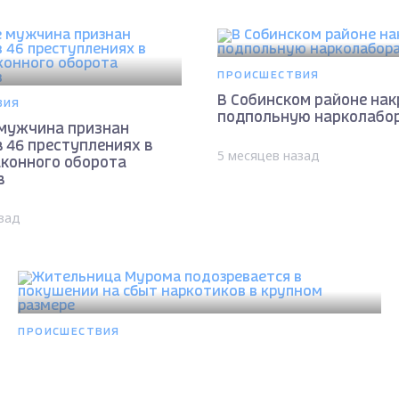
ПРОИСШЕСТВИЯ
В Собинском районе на
ВИЯ
подпольную нарколабо
 мужчина признан
 46 преступлениях в
5 месяцев назад
аконного оборота
в
зад
ПРОИСШЕСТВИЯ
Жительница Мурома подозревается в
покушении на сбыт наркотиков в крупном
Max - канал Россия "ГТРК Владимир"
размере
Главные новости города Владимира и региона.