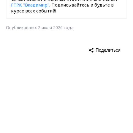
ГТРК "Владимир"
. Подписывайтесь и будьте в
курсе всех событий!
Опубликовано: 2 июля 2026 года
Поделиться
Max - канал Россия "ГТРК
пожар
МЧС
Владимир"
Главные новости города
Владимира и региона.
новости Владимирской области