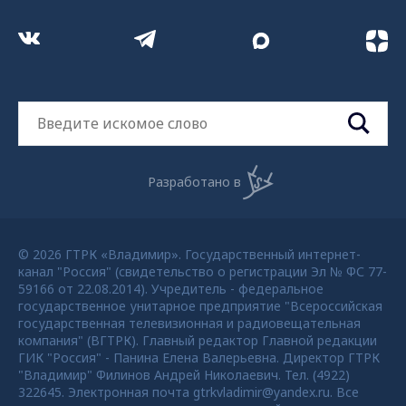
Разработано в
© 2026 ГТРК «Владимир». Государственный интернет-
канал "Россия" (свидетельство о регистрации Эл № ФС 77-
59166 от 22.08.2014). Учредитель - федеральное
государственное унитарное предприятие "Всероссийская
государственная телевизионная и радиовещательная
компания" (ВГТРК). Главный редактор Главной редакции
ГИК "Россия" - Панина Елена Валерьевна. Директор ГТРК
"Владимир" Филинов Андрей Николаевич. Тел. (4922)
322645. Электронная почта gtrkvladimir@yandex.ru. Все