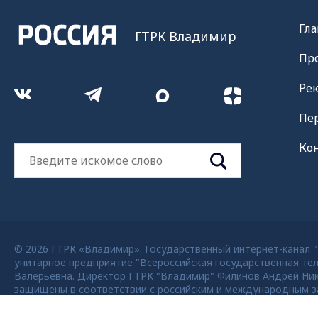
Гла
ГТРК Владимир
Пр
Ре
Пе
Ко
© 2026 ГТРК «Владимир». Государственный интернет-канал "Р
унитарное предприятие "Всероссийская государственная тел
Валерьевна. Директор ГТРК "Владимир" Филинов Андрей Никола
защищены в соответствии с российским и международным за
возможно только с согласия правообладателя ВГТРК. Для де