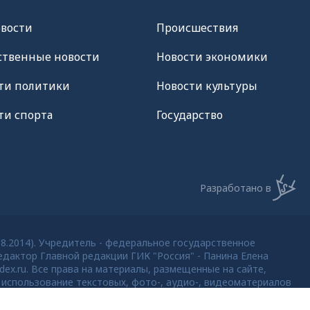
овости
Происшествия
твенные новости
Новости экономики
ти политики
Новости культуры
ти спорта
Государство
Разработано в
08.2014). Учредитель - федеральное государственное
дактор Главной редакции ГИК "Россия" - Панина Елена
dex.ru. Все права на материалы, размещенные на сайте,
использование текстовых, фото-, аудио-, видеоматериалов