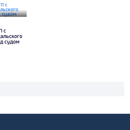
П с
дальского
ед судом