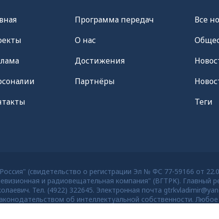
вная
Программа передач
Все н
оекты
О нас
Общес
клама
Достижения
Новос
рсоналии
Партнёры
Новос
нтакты
Теги
оссия" (свидетельство о регистрации Эл № ФС 77-59166 от 22.
евизионная и радиовещательная компания" (ВГТРК). Главный ре
евич. Тел. (4922) 322645. Электронная почта gtrkvladimir@yan
конодательством об интеллектуальной собственности. Любое 
тей старше 16 лет.